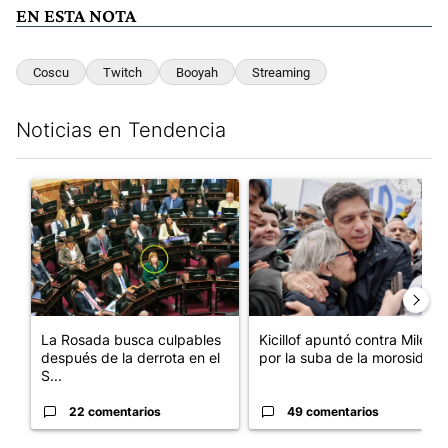
EN ESTA NOTA
Coscu
Twitch
Booyah
Streaming
Noticias en Tendencia
Este listado muestra los artículos con más comentarios en los últim
Un artículo de tendencia con el título "La Rosada busca culpabl
Un artículo de tendencia con el
La Rosada busca culpables
Kicillof apuntó contra Milei
después de la derrota en el
por la suba de la morosida...
S...
22 comentarios
49 comentarios