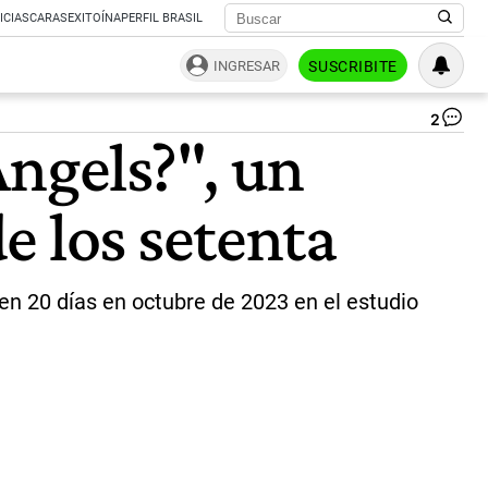
ICIAS
CARAS
EXITOÍNA
PERFIL BRASIL
INGRESAR
SUSCRIBITE
2
EL
Angels?", un
JO
|
AF
e los setenta
en 20 días en octubre de 2023 en el estudio