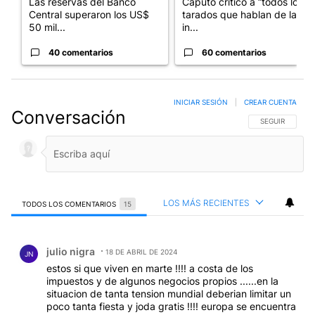
Las reservas del Banco
Caputo criticó a “todos los
Central superaron los US$
tarados que hablan de la
50 mil...
in...
40 comentarios
60 comentarios
INICIAR SESIÓN
|
CREAR CUENTA
Conversación
SIGA ESTA CO
SEGUIR
LOS MÁS RECIENTES
TODOS LOS COMENTARIOS
15
Todos los comentarios
Comentario de julio nigra.
julio nigra
18 DE ABRIL DE 2024
JN
estos si que viven en marte !!!! a costa de los
impuestos y de algunos negocios propios ......en la
situacion de tanta tension mundial deberian limitar un
poco tanta fiesta y joda gratis !!!! europa se encuentra