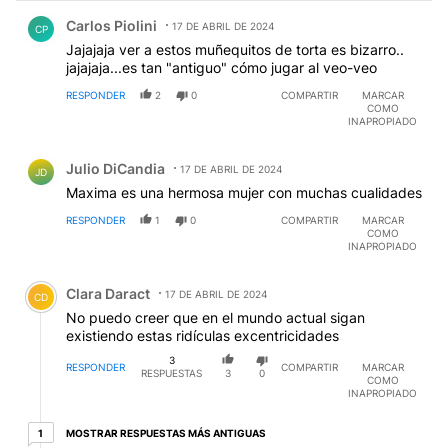
Comentario de Carlos Piolini.
Carlos Piolini
17 DE ABRIL DE 2024
CP
Jajajaja ver a estos muñequitos de torta es bizarro..
jajajaja...es tan "antiguo" cómo jugar al veo-veo
RESPONDER
2
0
COMPARTIR
MARCAR
COMO
INAPROPIADO
Comentario de Julio DiCandia.
Julio DiCandia
17 DE ABRIL DE 2024
JD
Maxima es una hermosa mujer con muchas cualidades
RESPONDER
1
0
COMPARTIR
MARCAR
COMO
INAPROPIADO
Comentario de Clara Daract.
Clara Daract
17 DE ABRIL DE 2024
CD
No puedo creer que en el mundo actual sigan
existiendo estas ridículas excentricidades
3
RESPONDER
COMPARTIR
MARCAR
RESPUESTAS
3
0
COMO
INAPROPIADO
1 respuesta más antiguas
MOSTRAR RESPUESTAS MÁS ANTIGUAS
1