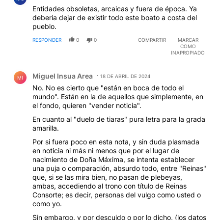
Entidades obsoletas, arcaicas y fuera de época. Ya
debería dejar de existir todo este boato a costa del
pueblo.
RESPONDER
0
0
COMPARTIR
MARCAR
COMO
INAPROPIADO
Comentario de Miguel Insua Area.
Miguel Insua Area
18 DE ABRIL DE 2024
MI
No. No es cierto que "están en boca de todo el
mundo". Están en la de aquellos que simplemente, en
el fondo, quieren "vender noticia".
En cuanto al "duelo de tiaras" pura letra para la grada
amarilla.
Por si fuera poco en esta nota, y sin duda plasmada
en noticia ni más ni menos que por el lugar de
nacimiento de Doña Máxima, se intenta establecer
una puja o comparación, absurdo todo, entre "Reinas"
que, si se las mira bien, no pasan de plebeyas,
ambas, accediendo al trono con título de Reinas
Consorte; es decir, personas del vulgo como usted o
como yo.
Sin embargo, y por descuido o por lo dicho, (los datos