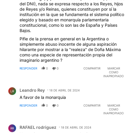
del DNI), nada se expresa respecto a los Reyes, hijos
de Reyes y/o Reinas, quienes constituyen por sí la
institución en la que se fundamenta el sistema político
elegido y basado en monarquía parlamentaria
constitucional, como lo son las de España y Países
Bajos.
Pifie de la prensa en general en la Argentina o
simplemente abuso inocente de alguna aspiración
hilarante por mostrar a la "realeza" de Doña Máxima
como una especie de representación propia del
imaginario argentino ?
RESPONDER
0
0
COMPARTIR
MARCAR
COMO
INAPROPIADO
Comentario de Leandro Rey.
Leandro Rey
18 DE ABRIL DE 2024
LR
A favor de la monarquia
RESPONDER
0
0
COMPARTIR
MARCAR
COMO
INAPROPIADO
Comentario de RAFAEL rodriguez.
RAFAEL rodriguez
18 DE ABRIL DE 2024
RR