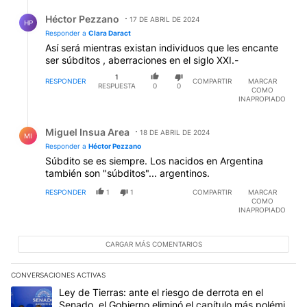
Respuesta de Héctor Pezzano.
Héctor Pezzano
17 DE ABRIL DE 2024
HP
Responder a
Clara Daract
Así será mientras existan individuos que les encante
ser súbditos , aberraciones en el siglo XXI.-
1
RESPONDER
COMPARTIR
MARCAR
RESPUESTA
0
0
COMO
INAPROPIADO
Respuesta de Miguel Insua Area.
Miguel Insua Area
18 DE ABRIL DE 2024
MI
Responder a
Héctor Pezzano
Súbdito se es siempre. Los nacidos en Argentina
también son "súbditos"... argentinos.
RESPONDER
1
1
COMPARTIR
MARCAR
COMO
INAPROPIADO
CARGAR MÁS COMENTARIOS
CONVERSACIONES ACTIVAS
Este listado muestra los artículos con más comentarios en los últim
Un artículo de tendencia con el título "Ley de Tierras: ante el ri
Ley de Tierras: ante el riesgo de derrota en el
Senado, el Gobierno eliminó el capítulo más polémico