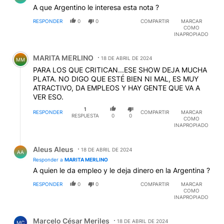
A que Argentino le interesa esta nota ?
RESPONDER
0
0
COMPARTIR
MARCAR
COMO
INAPROPIADO
Comentario de MARITA MERLINO.
MARITA MERLINO
18 DE ABRIL DE 2024
MM
PARA LOS QUE CRITICAN...ESE SHOW DEJA MUCHA
PLATA. NO DIGO QUE ESTÉ BIEN NI MAL, ES MUY
ATRACTIVO, DA EMPLEOS Y HAY GENTE QUE VA A
VER ESO.
1
RESPONDER
COMPARTIR
MARCAR
RESPUESTA
0
0
COMO
INAPROPIADO
Respuesta de Aleus Aleus.
Aleus Aleus
18 DE ABRIL DE 2024
AA
Responder a
MARITA MERLINO
A quien le da empleo y le deja dinero en la Argentina ?
RESPONDER
0
0
COMPARTIR
MARCAR
COMO
INAPROPIADO
Comentario de Marcelo César Meriles.
Marcelo César Meriles
18 DE ABRIL DE 2024
MC