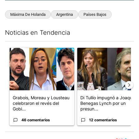
Máxima De Holanda
Argentina
Países Bajos
Noticias en Tendencia
Este listado muestra los artículos con más comentarios en los últim
Un artículo de tendencia con el título "Grabois, Moreau y Loust
Un artículo de tendencia con e
Grabois, Moreau y Lousteau
Di Tullio impugnó a Joaquín
celebraron el revés del
Benegas Lynch por un
Gobi...
presun...
46 comentarios
12 comentarios