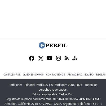
CANALES RSS
QUIENES SOMOS
CONTÁCTENOS
PRIVACIDAD
EQUIPO
REGLAS
Perfil.com - Editorial Perfil S.A.
| © Perfil.com 2006-2026 - Todos los
derechos reservados.
Editor responsable: Carlos Piro.
Registro de la propiedad intelectual RL-2024-31002957-APN-DNDA#MJ
Dirección:
California 2715
,
C1289ABI
,
CABA, Argentina
| Teléfono:
+54 9 11