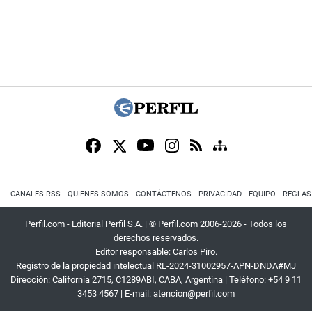
CANALES RSS
QUIENES SOMOS
CONTÁCTENOS
PRIVACIDAD
EQUIPO
REGLAS
Perfil.com - Editorial Perfil S.A.
| © Perfil.com 2006-2026 - Todos los
derechos reservados.
Editor responsable: Carlos Piro.
Registro de la propiedad intelectual RL-2024-31002957-APN-DNDA#MJ
Dirección:
California 2715
,
C1289ABI
,
CABA, Argentina
| Teléfono:
+54 9 11
3453 4567
| E-mail:
atencion@perfil.com