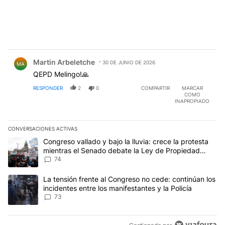
Comentario de Martin Arbeletche.
Martin Arbeletche
30 DE JUNIO DE 2026
MA
QEPD Melingo!🙏
RESPONDER
2
0
COMPARTIR
MARCAR
COMO
INAPROPIADO
CONVERSACIONES ACTIVAS
Este listado muestra los artículos con más comentarios en los últim
Un artículo de tendencia con el título "Congreso vallado y bajo la
Congreso vallado y bajo la lluvia: crece la protesta
mientras el Senado debate la Ley de Propiedad
Privada
74
Un artículo de tendencia con el título "La tensión frente al Congre
La tensión frente al Congreso no cede: continúan los
incidentes entre los manifestantes y la Policía
73