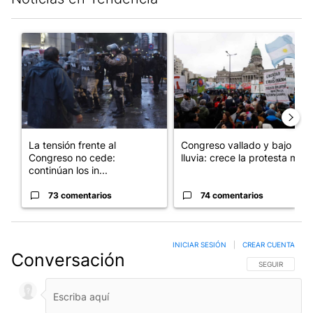
Este listado muestra los artículos con más comentarios en los últim
Un artículo de tendencia con el título "La tensión frente al Con
Un artículo de tendencia con e
La tensión frente al
Congreso vallado y bajo la
Congreso no cede:
lluvia: crece la protesta mi...
continúan los in...
73 comentarios
74 comentarios
INICIAR SESIÓN
|
CREAR CUENTA
Conversación
SIGA ESTA CO
SEGUIR