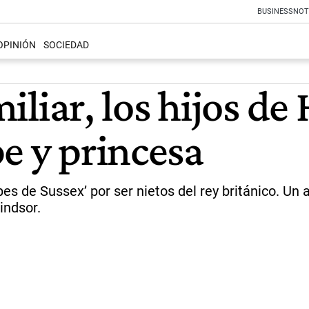
BUSINESS
NOT
OPINIÓN
SOCIEDAD
amiliar, los hijos 
e y princesa
pes de Sussex’ por ser nietos del rey británico. U
indsor.