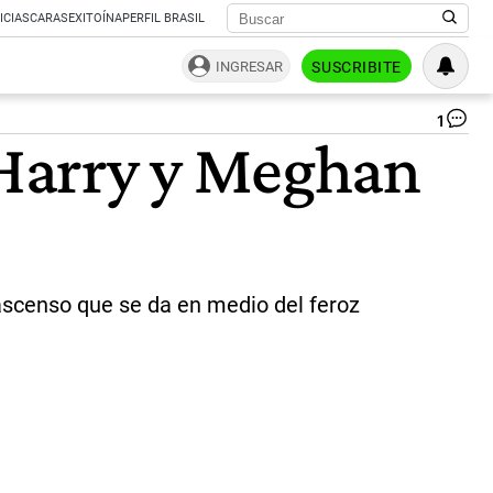
ICIAS
CARAS
EXITOÍNA
PERFIL BRASIL
INGRESAR
SUSCRIBITE
1
El
de Harry y Meghan
prí
Ha
tie
do
hij
Arc
y
Lil
n ascenso que se da en medio del feroz
|
CE