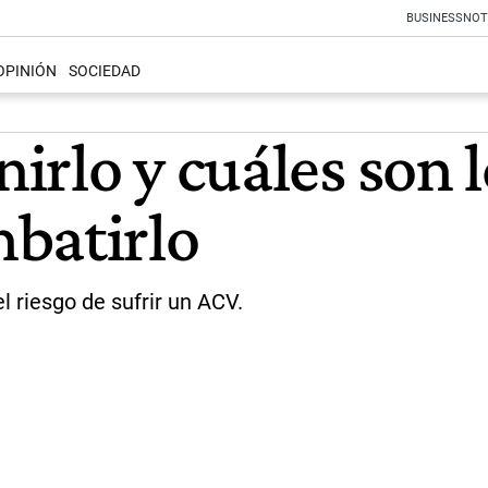
BUSINESS
NOT
OPINIÓN
SOCIEDAD
rlo y cuáles son l
batirlo
l riesgo de sufrir un ACV.