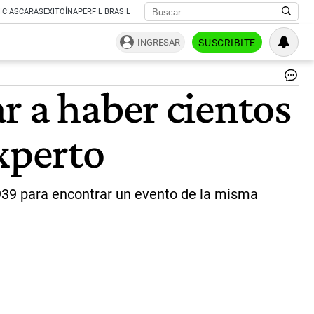
ICIAS
CARAS
EXITOÍNA
PERFIL BRASIL
INGRESAR
SUSCRIBITE
Ge
r a haber cientos
so
el
te
xperto
en
Tur
"P
lle
a
939 para encontrar un evento de la misma
ha
cie
de
mi
de
mu
|
TE