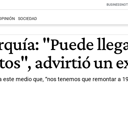
BUSINESS
NOT
OPINIÓN
SOCIEDAD
quía: "Puede llega
os", advirtió un e
o a este medio que, “nos tenemos que remontar a 1