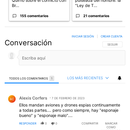
Quirno sobre el conflicto con
pulseada del nombre: la
Br...
"Ley de T...
155 comentarios
21 comentarios
INICIAR SESIÓN
|
CREAR CUENTA
Conversación
SIGA ESTA CO
SEGUIR
LOS MÁS RECIENTES
TODOS LOS COMENTARIOS
1
Todos los comentarios
Comentario de Alexis Corfers.
Alexis Corfers
7 DE FEBRERO DE 2023
AC
Ellos mandan aviones y drones espias continuamente
a todas partes.... pero como siempre, hay "esponaje
bueno" y "esponaje malo"....
RESPONDER
0
0
COMPARTIR
MARCAR
COMO