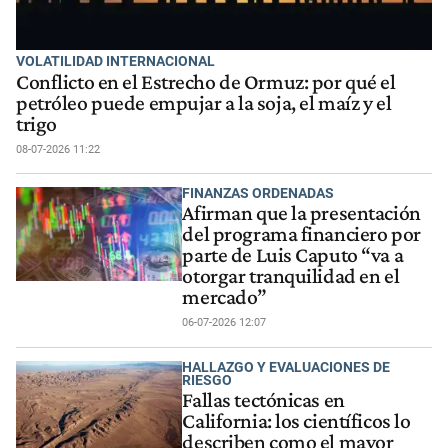
VOLATILIDAD INTERNACIONAL
Conflicto en el Estrecho de Ormuz: por qué el
petróleo puede empujar a la soja, el maíz y el
trigo
08-07-2026 11:22
FINANZAS ORDENADAS
Afirman que la presentación
del programa financiero por
parte de Luis Caputo “va a
otorgar tranquilidad en el
mercado”
06-07-2026 12:07
HALLAZGO Y EVALUACIONES DE
RIESGO
Fallas tectónicas en
California: los científicos lo
describen como el mayor