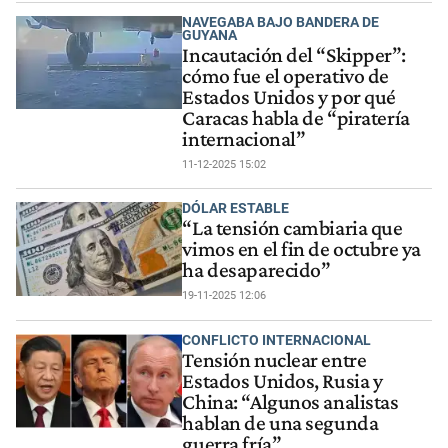
NAVEGABA BAJO BANDERA DE
GUYANA
Incautación del “Skipper”:
cómo fue el operativo de
Estados Unidos y por qué
Caracas habla de “piratería
internacional”
11-12-2025 15:02
DÓLAR ESTABLE
“La tensión cambiaria que
vimos en el fin de octubre ya
ha desaparecido”
19-11-2025 12:06
CONFLICTO INTERNACIONAL
Tensión nuclear entre
Estados Unidos, Rusia y
China: “Algunos analistas
hablan de una segunda
guerra fría”