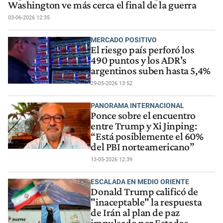
Washington ve más cerca el final de la guerra
03-06-2026 12:35
MERCADO POSITIVO
El riesgo país perforó los
490 puntos y los ADR's
argentinos suben hasta 5,4%
29-05-2026 13:52
PANORAMA INTERNACIONAL
Ponce sobre el encuentro
entre Trump y Xi Jinping:
“Está posiblemente el 60%
del PBI norteamericano”
13-05-2026 12:39
ESCALADA EN MEDIO ORIENTE
Donald Trump calificó de
"inaceptable" la respuesta
de Irán al plan de paz
impulsado por Estados