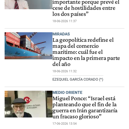
importante porque prevé el
cese de hostilidades entre
los dos países”
18-06-2026 11:37
MIRADAS
La geopolítica redefine el
mapa del comercio
marítimo: cuál fue el
impacto en la primera parte
del año
18-06-2026 11:32
EZEQUIEL GARCÍA CORADO (*)
MEDIO ORIENTE
Miguel Ponce: “Israel está
planteando que el fin de la
guerra en Irán garantizaría
un fracaso glorioso”
17-06-2026 13:54