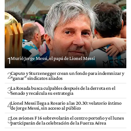
Murió Jorge Messi, el papá de Lionel Messi
1
Caputo y Sturzenegger crean un fondo para indemnizar y
2
“ganar” sindicatos aliados
La Rosada busca culpables después de la derrota en el
3
Senado y recalcula su estrategia
Lionel Messi llega a Rosario a las 20.30: velatorio íntimo
4
de Jorge Messi, sin acceso al público
Los aviones F 16 sobrevolarán el centro porteño y el lunes
5
participarán de la celebración de la Fuerza Aérea