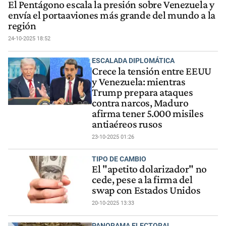
El Pentágono escala la presión sobre Venezuela y
envía el portaaviones más grande del mundo a la
región
24-10-2025 18:52
ESCALADA DIPLOMÁTICA
Crece la tensión entre EEUU
y Venezuela: mientras
Trump prepara ataques
contra narcos, Maduro
afirma tener 5.000 misiles
antiaéreos rusos
23-10-2025 01:26
TIPO DE CAMBIO
El "apetito dolarizador" no
cede, pese a la firma del
swap con Estados Unidos
20-10-2025 13:33
PANORAMA ELECTORAL