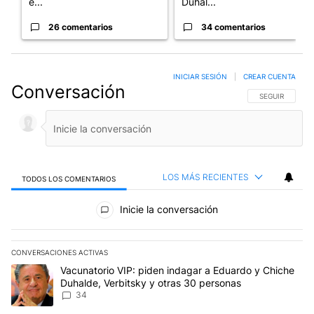
e...
Duhal...
26 comentarios
34 comentarios
INICIAR SESIÓN
|
CREAR CUENTA
Conversación
SIGA ESTA CO
SEGUIR
LOS MÁS RECIENTES
TODOS LOS COMENTARIOS
Todos los comentarios
Inicie la conversación
CONVERSACIONES ACTIVAS
Este listado muestra los artículos con más comentarios en los últim
Un artículo de tendencia con el título "Vacunatorio VIP: piden in
Vacunatorio VIP: piden indagar a Eduardo y Chiche
Duhalde, Verbitsky y otras 30 personas
34