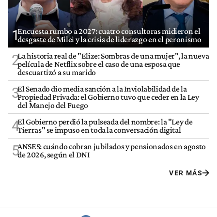
Encuesta rumbo a 2027: cuatro consultoras midieron el
1
desgaste de Milei y la crisis de liderazgo en el peronismo
La historia real de "Elize: Sombras de una mujer", la nueva
2
película de Netflix sobre el caso de una esposa que
descuartizó a su marido
El Senado dio media sanción a la Inviolabilidad de la
3
Propiedad Privada: el Gobierno tuvo que ceder en la Ley
del Manejo del Fuego
El Gobierno perdió la pulseada del nombre: la "Ley de
4
Tierras" se impuso en toda la conversación digital
ANSES: cuándo cobran jubilados y pensionados en agosto
5
de 2026, según el DNI
VER MÁS