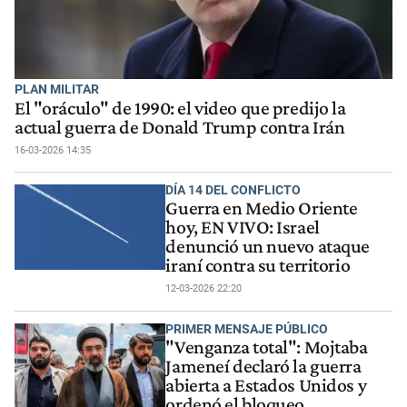
PLAN MILITAR
El "oráculo" de 1990: el video que predijo la
actual guerra de Donald Trump contra Irán
16-03-2026 14:35
DÍA 14 DEL CONFLICTO
Guerra en Medio Oriente
hoy, EN VIVO: Israel
denunció un nuevo ataque
iraní contra su territorio
12-03-2026 22:20
PRIMER MENSAJE PÚBLICO
"Venganza total": Mojtaba
Jameneí declaró la guerra
abierta a Estados Unidos y
ordenó el bloqueo