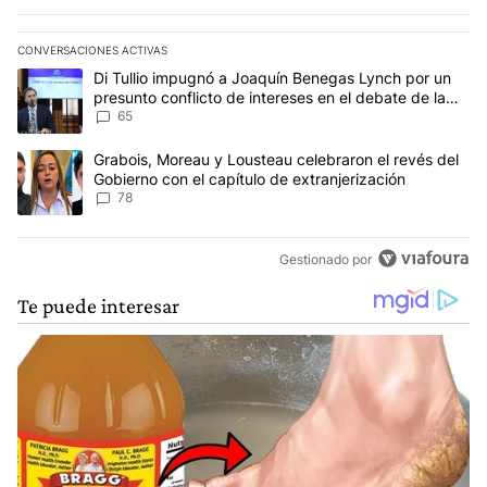
CONVERSACIONES ACTIVAS
Este listado muestra los artículos con más comentarios en los últim
Un artículo de tendencia con el título "Di Tullio impugnó a Joaqu
Di Tullio impugnó a Joaquín Benegas Lynch por un
presunto conflicto de intereses en el debate de la
Ley de Tierras
65
Un artículo de tendencia con el título "Grabois, Moreau y Lousteau
Grabois, Moreau y Lousteau celebraron el revés del
Gobierno con el capítulo de extranjerización
78
Gestionado por