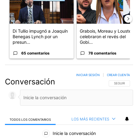
Di Tullio impugnó a Joaquín
Grabois, Moreau y Lousteau
Benegas Lynch por un
celebraron el revés del
presun...
Gobi...
65 comentarios
78 comentarios
INICIAR SESIÓN
|
CREAR CUENTA
Conversación
SIGA ESTA CO
SEGUIR
LOS MÁS RECIENTES
TODOS LOS COMENTARIOS
Todos los comentarios
Inicie la conversación