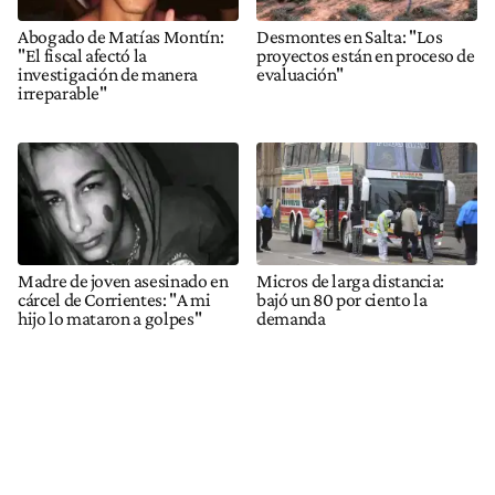
Abogado de Matías Montín:
Desmontes en Salta: "Los
"El fiscal afectó la
proyectos están en proceso de
investigación de manera
evaluación"
irreparable"
Madre de joven asesinado en
Micros de larga distancia:
cárcel de Corrientes: "A mi
bajó un 80 por ciento la
hijo lo mataron a golpes"
demanda