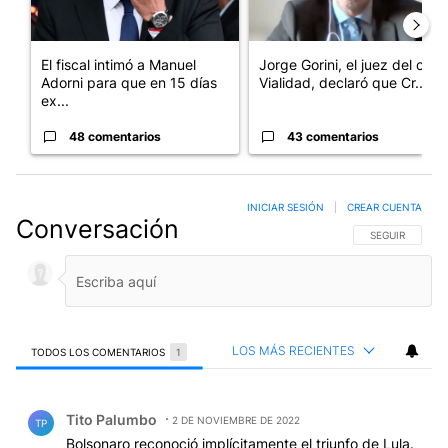
El fiscal intimó a Manuel
Jorge Gorini, el juez del caso
Adorni para que en 15 días
Vialidad, declaró que Cr...
ex...
48 comentarios
43 comentarios
INICIAR SESIÓN
|
CREAR CUENTA
Conversación
SIGA ESTA CO
SEGUIR
LOS MÁS RECIENTES
TODOS LOS COMENTARIOS
1
Todos los comentarios
Comentario de Tito Palumbo.
Tito Palumbo
2 DE NOVIEMBRE DE 2022
TP
Bolsonaro reconoció implícitamente el triunfo de Lula.