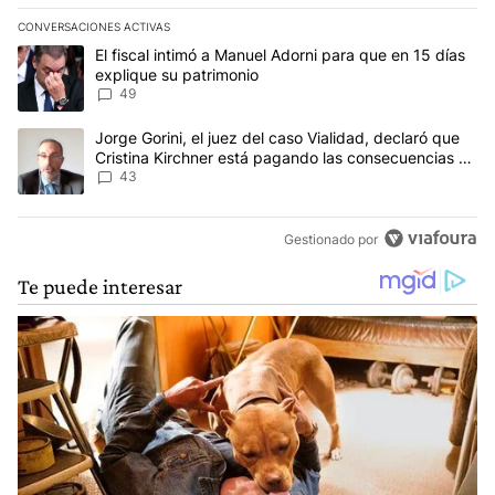
CONVERSACIONES ACTIVAS
Este listado muestra los artículos con más comentarios en los últim
Un artículo de tendencia con el título "El fiscal intimó a Manuel 
El fiscal intimó a Manuel Adorni para que en 15 días
explique su patrimonio
49
Un artículo de tendencia con el título "Jorge Gorini, el juez del
Jorge Gorini, el juez del caso Vialidad, declaró que
Cristina Kirchner está pagando las consecuencias de
cometer "un delito comprobado"
43
Gestionado por