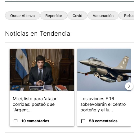
Oscar Atienza
Reperfilar
Covid
Vacunación
Refuerz
Noticias en Tendencia
Este listado muestra los artículos con más comentarios en los últim
Un artículo de tendencia con el título "Milei, listo para 'atajar
Un artículo de tendencia con e
Milei, listo para 'atajar'
Los aviones F 16
corridas: posteó que
sobrevolarán el centro
"Argent...
porteño y el lu...
10 comentarios
58 comentarios