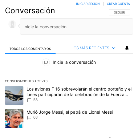
INICIAR SESIÓN
|
CREAR CUENTA
Conversación
SIGA ESTA CO
SEGUIR
LOS MÁS RECIENTES
TODOS LOS COMENTARIOS
Todos los comentarios
Inicie la conversación
CONVERSACIONES ACTIVAS
Este listado muestra los artículos con más comentarios en los últim
Un artículo de tendencia con el título "Los aviones F 16 sobrevola
Los aviones F 16 sobrevolarán el centro porteño y el
lunes participarán de la celebración de la Fuerza
Aérea
58
Un artículo de tendencia con el título "Murió Jorge Messi, el papá
Murió Jorge Messi, el papá de Lionel Messi
68