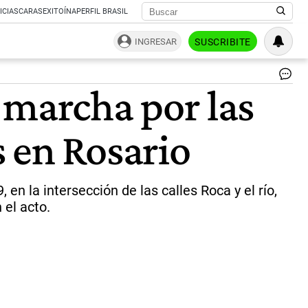
ICIAS
CARAS
EXITOÍNA
PERFIL BRASIL
INGRESAR
SUSCRIBITE
La
a marcha por las
ma
tu
lug
 en Rosario
fre
al
Pa
Ol
|
 en la intersección de las calles Roca y el río,
Gen
 el acto.
El