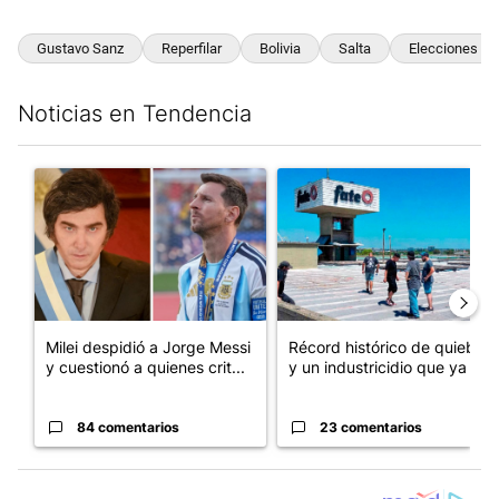
Gustavo Sanz
Reperfilar
Bolivia
Salta
Elecciones
Noticias en Tendencia
Este listado muestra los artículos con más comentarios en los últim
Un artículo de tendencia con el título "Milei despidió a Jorge 
Un artículo de tendencia con 
Milei despidió a Jorge Messi
Récord histórico de quiebras
y cuestionó a quienes crit...
y un industricidio que ya ...
84 comentarios
23 comentarios