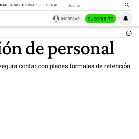
ICIAS
CARAS
EXITOÍNA
PERFIL BRASIL
INGRESAR
SUSCRIBITE
La
ión de personal
em
inv
en
la
asegura contar con planes formales de retención
ret
de
pe
|
rep