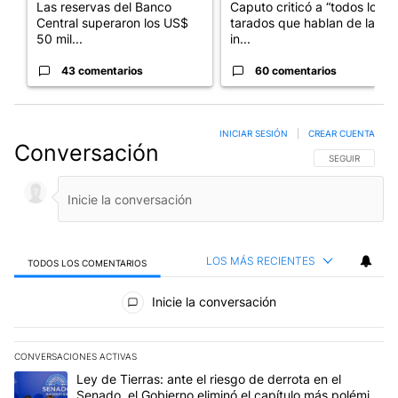
Las reservas del Banco
Caputo criticó a “todos los
Central superaron los US$
tarados que hablan de la
50 mil...
in...
43 comentarios
60 comentarios
INICIAR SESIÓN
|
CREAR CUENTA
Conversación
SIGA ESTA CO
SEGUIR
LOS MÁS RECIENTES
TODOS LOS COMENTARIOS
Todos los comentarios
Inicie la conversación
CONVERSACIONES ACTIVAS
Este listado muestra los artículos con más comentarios en los últim
Un artículo de tendencia con el título "Ley de Tierras: ante el ri
Ley de Tierras: ante el riesgo de derrota en el
Senado, el Gobierno eliminó el capítulo más polémico