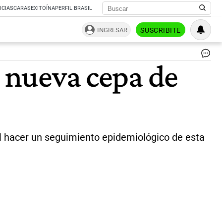
ICIAS
CARAS
EXITOÍNA
PERFIL BRASIL
INGRESAR
SUSCRIBITE
Ne
a nueva cepa de
en
Ne
Yo
|
Ag
Af
al hacer un seguimiento epidemiológico de esta