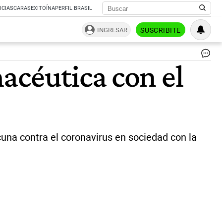
ICIAS
CARAS
EXITOÍNA
PERFIL BRASIL
INGRESAR
SUSCRIBITE
De
acéutica con el
en
ta
par
min
de
Sa
Gi
Go
cuna contra el coronavirus en sociedad con la
Gar
el
Ge
Ge
pa
Co
Su
de
As