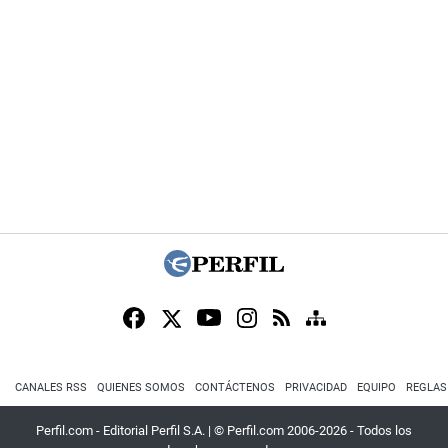
CANALES RSS
QUIENES SOMOS
CONTÁCTENOS
PRIVACIDAD
EQUIPO
REGLAS
Perfil.com - Editorial Perfil S.A.
| © Perfil.com 2006-2026 - Todos los