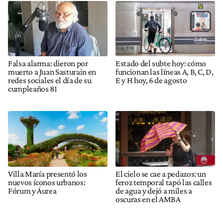
Falsa alarma: dieron por
Estado del subte hoy: cómo
muerto a Juan Sasturain en
funcionan las líneas A, B, C, D,
redes sociales el día de su
E y H hoy, 6 de agosto
cumpleaños 81
Villa María presentó los
El cielo se cae a pedazos: un
nuevos íconos urbanos:
feroz temporal tapó las calles
Fórum y Áurea
de agua y dejó a miles a
oscuras en el AMBA