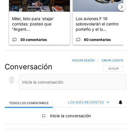
Milei, listo para 'atajar'
Los aviones F 16
corridas: posteó que
sobrevolarán el centro
"Argent...
porteño y el lu...
30 comentarios
60 comentarios
INICIAR SESIÓN
|
CREAR CUENTA
Conversación
SIGA ESTA CO
SEGUIR
LOS MÁS RECIENTES
TODOS LOS COMENTARIOS
Todos los comentarios
Inicie la conversación