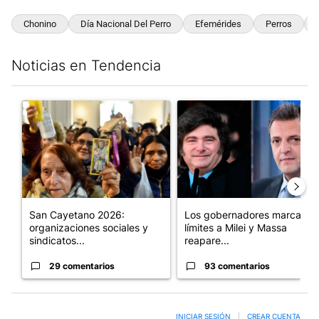
Chonino
Día Nacional Del Perro
Efemérides
Perros
Noticias en Tendencia
Este listado muestra los artículos con más comentarios en los últim
Un artículo de tendencia con el título "San Cayetano 2026: orga
Un artículo de tendencia con e
San Cayetano 2026:
Los gobernadores marcan
organizaciones sociales y
límites a Milei y Massa
sindicatos...
reapare...
29 comentarios
93 comentarios
INICIAR SESIÓN
|
CREAR CUENTA