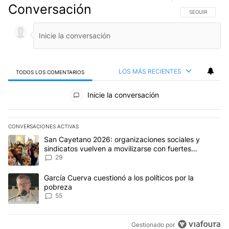
Conversación
SIGA ESTA CO
SEGUIR
LOS MÁS RECIENTES
TODOS LOS COMENTARIOS
Todos los comentarios
Inicie la conversación
CONVERSACIONES ACTIVAS
Este listado muestra los artículos con más comentarios en los últim
Un artículo de tendencia con el título "San Cayetano 2026: organi
San Cayetano 2026: organizaciones sociales y
sindicatos vuelven a movilizarse con fuertes
reclamos al Gobierno
29
Un artículo de tendencia con el título "García Cuerva cuestionó a 
García Cuerva cuestionó a los políticos por la
pobreza
55
Gestionado por