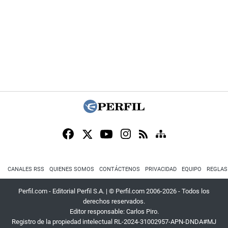
CANALES RSS
QUIENES SOMOS
CONTÁCTENOS
PRIVACIDAD
EQUIPO
REGLAS
Perfil.com - Editorial Perfil S.A.
| © Perfil.com 2006-2026 - Todos los
derechos reservados.
Editor responsable: Carlos Piro.
Registro de la propiedad intelectual RL-2024-31002957-APN-DNDA#MJ