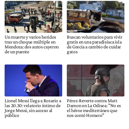
Un muerto y varios heridos
Buscan voluntarios para vivir
tras un choque múltiple en
gratis en una paradisíaca isla
Mendoza: dos autos cayeron
de Grecia a cambio de cuidar
de un puente
gatos
Lionel Messi llega a Rosario a
Pérez-Reverte contra Matt
las 20.30: velatorio íntimo de
Damon en La Odisea: "No es
Jorge Messi, sin acceso al
el héroe mediterráneo que
público
nos contó Homero"