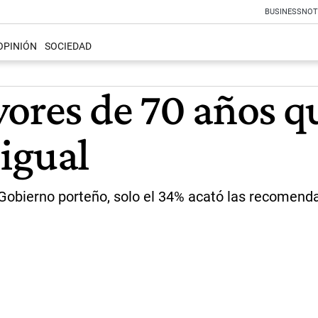
BUSINESS
NOT
OPINIÓN
SOCIEDAD
ores de 70 años q
 igual
el Gobierno porteño, solo el 34% acató las recomend