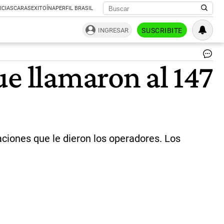
ICIAS
CARAS
EXITOÍNA
PERFIL BRASIL
INGRESAR
SUSCRIBITE
Ma
ue llamaron al 147
de
70
añ
en
CA
|
Ag
NA
aciones que le dieron los operadores. Los