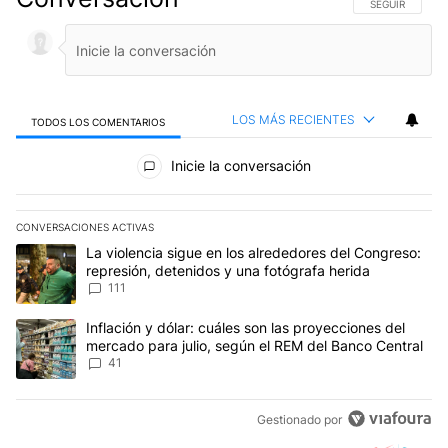
SIGA ESTA CO
SEGUIR
LOS MÁS RECIENTES
TODOS LOS COMENTARIOS
Todos los comentarios
Inicie la conversación
CONVERSACIONES ACTIVAS
Este listado muestra los artículos con más comentarios en los últim
Un artículo de tendencia con el título "La violencia sigue en los 
La violencia sigue en los alrededores del Congreso:
represión, detenidos y una fotógrafa herida
111
Un artículo de tendencia con el título "Inflación y dólar: cuáles 
Inflación y dólar: cuáles son las proyecciones del
mercado para julio, según el REM del Banco Central
41
Gestionado por