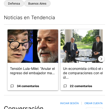
Defensa
Buenos Aires
Noticias en Tendencia
Este listado muestra los artículos con más comentarios en los últim
Un artículo de tendencia con el título "Tensión Lula-Milei: “A
Un artículo de tendencia con 
Tensión Lula-Milei: “Anular el
Un economista criticó el uso
regreso del embajador ma...
de comparaciones con el
úl...
34 comentarios
22 comentarios
INICIAR SESIÓN
|
CREAR CUENTA
Conversación