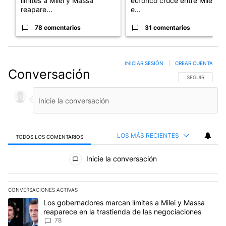
límites a Milei y Massa
eufórico cruce entre Milei y
reapare...
e...
78 comentarios
31 comentarios
INICIAR SESIÓN
|
CREAR CUENTA
Conversación
SIGA ESTA CO
SEGUIR
LOS MÁS RECIENTES
TODOS LOS COMENTARIOS
Todos los comentarios
Inicie la conversación
CONVERSACIONES ACTIVAS
Este listado muestra los artículos con más comentarios en los últim
Un artículo de tendencia con el título "Los gobernadores marcan l
Los gobernadores marcan límites a Milei y Massa
reaparece en la trastienda de las negociaciones
78