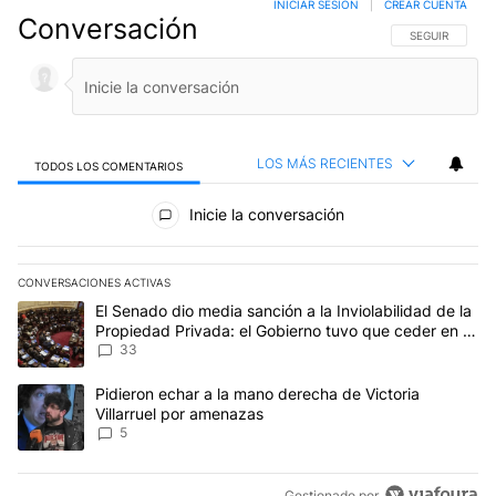
INICIAR SESIÓN
|
CREAR CUENTA
Conversación
SIGA ESTA CO
SEGUIR
LOS MÁS RECIENTES
TODOS LOS COMENTARIOS
Todos los comentarios
Inicie la conversación
CONVERSACIONES ACTIVAS
Este listado muestra los artículos con más comentarios en los últim
Un artículo de tendencia con el título "El Senado dio media sanci
El Senado dio media sanción a la Inviolabilidad de la
Propiedad Privada: el Gobierno tuvo que ceder en la
Ley del Manejo del Fuego
33
Un artículo de tendencia con el título "Pidieron echar a la mano d
Pidieron echar a la mano derecha de Victoria
Villarruel por amenazas
5
Gestionado por