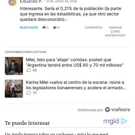
Eduardo P.
6 DE JUNIO DE 2026
EP
Interesante. Sería el 0,21% de la población (la parte
que ingresa en las estadísticas, ya que otro sector
quedará desconocido).-
RESPONDER
0
0
COMPARTIR
MARCAR
COMO
INAPROPIADO
CONVERSACIONES ACTIVAS
Este listado muestra los artículos con más comentarios en los últim
Un artículo de tendencia con el título "Milei, listo para 'atajar' 
Milei, listo para 'atajar' corridas: posteó que
"Argentina tendrá entre US$ 60 y 70 mil millones"
88
Un artículo de tendencia con el título "Karina Milei vuelve al cen
Karina Milei vuelve al centro de la escena: reúne a
los legisladores bonaerenses y acelera el armado
para 2027
16
Gestionado por