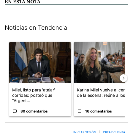
EN ESTA NOTA
Noticias en Tendencia
Este listado muestra los artículos con más comentarios en los últim
Un artículo de tendencia con el título "Milei, listo para 'atajar
Un artículo de tendencia con e
Milei, listo para 'atajar'
Karina Milei vuelve al centro
corridas: posteó que
de la escena: reúne a los...
"Argent...
89 comentarios
16 comentarios
INICIAR SESIÓN
|
CREAR CUENTA