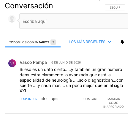
Conversación
SIGA ESTA CO
SEGUIR
LOS MÁS RECIENTES
TODOS LOS COMENTARIOS
3
Todos los comentarios
Comentario de Vasco Pampa.
Vasco Pampa
6 DE JUNIO DE 2026
VP
Si eso es un dato cierto.....y también un gran número
demuestra claramente lo avanzada que está la
especialidad de neurología .....solo diagnostican...con
suerte ....y nada más.... un poco mejor que en el siglo
XXI.....
RESPONDER
1
0
COMPARTIR
MARCAR
COMO
INAPROPIADO