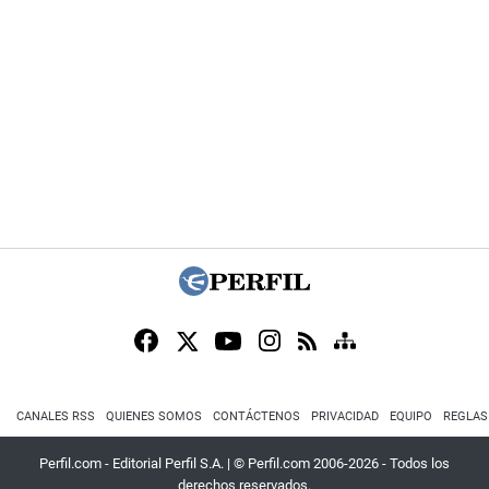
CANALES RSS
QUIENES SOMOS
CONTÁCTENOS
PRIVACIDAD
EQUIPO
REGLAS
Perfil.com - Editorial Perfil S.A.
| © Perfil.com 2006-2026 - Todos los
derechos reservados.