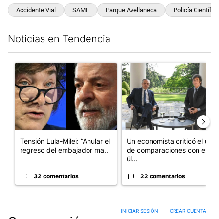
Accidente Vial
SAME
Parque Avellaneda
Policía Científic
Noticias en Tendencia
Este listado muestra los artículos con más comentarios en los últim
Un artículo de tendencia con el título "Tensión Lula-Milei: “A
Un artículo de tendencia con 
Tensión Lula-Milei: “Anular el
Un economista criticó el uso
regreso del embajador ma...
de comparaciones con el
úl...
32 comentarios
22 comentarios
INICIAR SESIÓN
|
CREAR CUENTA