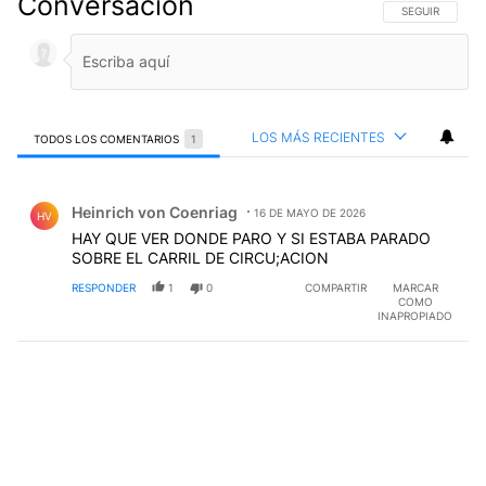
Conversación
SIGA ESTA CO
SEGUIR
LOS MÁS RECIENTES
TODOS LOS COMENTARIOS
1
Todos los comentarios
Comentario de Heinrich von Coenriag.
Heinrich von Coenriag
16 DE MAYO DE 2026
HV
HAY QUE VER DONDE PARO Y SI ESTABA PARADO
SOBRE EL CARRIL DE CIRCU;ACION
RESPONDER
1
0
COMPARTIR
MARCAR
COMO
INAPROPIADO