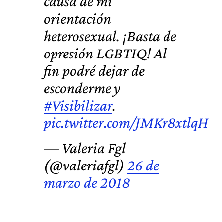
causa de mi
orientación
heterosexual. ¡Basta de
opresión LGBTIQ! Al
fin podré dejar de
esconderme y
#Visibilizar
.
pic.twitter.com/JMKr8xtlqH
— Valeria Fgl
(@valeriafgl)
26 de
marzo de 2018