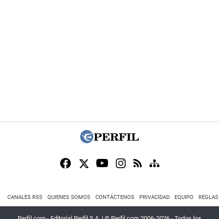
CANALES RSS
QUIENES SOMOS
CONTÁCTENOS
PRIVACIDAD
EQUIPO
REGLAS
Perfil.com - Editorial Perfil S.A.
| © Perfil.com 2006-2026 - Todos los