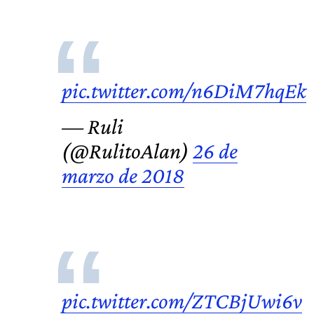
pic.twitter.com/n6DiM7hqEk
— Ruli
(@RulitoAlan)
26 de
marzo de 2018
pic.twitter.com/ZTCBjUwi6v