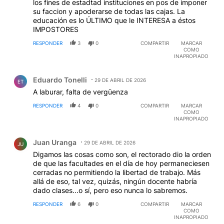
los fines de estadtad instituciones en pos de imponer
su faccion y apoderarse de todas las cajas. La
educación es lo ÚLTIMO que le INTERESA a éstos
IMPOSTORES
RESPONDER
3
0
COMPARTIR
MARCAR
COMO
INAPROPIADO
Comentario de Eduardo Tonelli.
Eduardo Tonelli
29 DE ABRIL DE 2026
ET
A laburar, falta de vergüenza
RESPONDER
4
0
COMPARTIR
MARCAR
COMO
INAPROPIADO
Comentario de Juan Uranga.
Juan Uranga
29 DE ABRIL DE 2026
JU
Digamos las cosas como son, el rectorado dio la orden
de que las facultades en el día de hoy permaneciesen
cerradas no permitiendo la libertad de trabajo. Más
allá de eso, tal vez, quizás, ningún docente habría
dado clases...o sí, pero eso nunca lo sabremos.
RESPONDER
6
0
COMPARTIR
MARCAR
COMO
INAPROPIADO