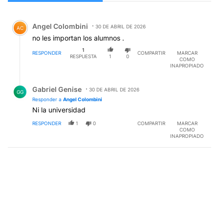
Todos los comentarios
Comentario de Angel Colombini.
Angel Colombini
30 DE ABRIL DE 2026
AC
no les importan los alumnos .
1
RESPONDER
COMPARTIR
MARCAR
RESPUESTA
1
0
COMO
INAPROPIADO
Respuesta de Gabriel Genise.
Gabriel Genise
30 DE ABRIL DE 2026
GG
Responder a
Angel Colombini
Ni la universidad
RESPONDER
1
0
COMPARTIR
MARCAR
COMO
INAPROPIADO