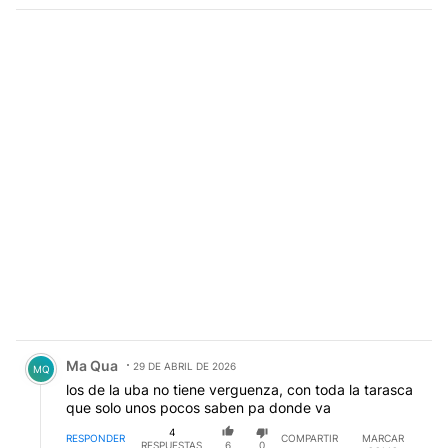
Comentario de Ma Qua.
Ma Qua
29 DE ABRIL DE 2026
MQ
los de la uba no tiene verguenza, con toda la tarasca
que solo unos pocos saben pa donde va
4
RESPONDER
COMPARTIR
MARCAR
RESPUESTAS
6
0