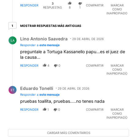
3
RESPONDER
COMPARTIR
MARCAR
RESPUESTAS
8
1
COMO
INAPROPIADO
1 respuesta más antiguas
MOSTRAR RESPUESTAS MÁS ANTIGUAS
1
Respuesta de Lino Antonio Saavedra.
Lino Antonio Saavedra
29 DE ABRIL DE 2026
LA
Responder a
este mensaje
preguntale a Tortuga Kassanello papu...es el juez de
la causa...
RESPONDER
4
0
COMPARTIR
MARCAR
COMO
INAPROPIADO
Respuesta de Eduardo Tonelli.
Eduardo Tonelli
29 DE ABRIL DE 2026
ET
Responder a
este mensaje
pruebas toallita, pruebas.....no tenes nada
RESPONDER
1
0
COMPARTIR
MARCAR
COMO
INAPROPIADO
CARGAR MÁS COMENTARIOS