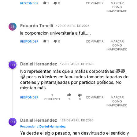
RESPONDER
1
0
COMPARTIR
MARCAR
COMO
INAPROPIADO
Comentario de Eduardo Tonelli.
Eduardo Tonelli
29 DE ABRIL DE 2026
ET
la corporacion universitaria a full.....
RESPONDER
1
0
COMPARTIR
MARCAR
COMO
INAPROPIADO
Comentario de Daniel Hernandez.
Daniel Hernandez
29 DE ABRIL DE 2026
DH
No representan más que a mafias corporativas 😹😹
😹 por sus kioskos en facultades tomadas tapadas de
carteles y pintarrajeadas por partidos políticos. No
mientan más.
1
RESPONDER
COMPARTIR
MARCAR
RESPUESTA
3
0
COMO
INAPROPIADO
Respuesta de Daniel Hernandez.
Daniel Hernandez
29 DE ABRIL DE 2026
DH
Responder a
Daniel Hernandez
Ya desde el siglo pasado, han desvirtuado el sentido y