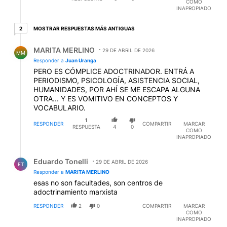
COMO
INAPROPIADO
2 respuestas más antiguas
MOSTRAR RESPUESTAS MÁS ANTIGUAS
2
Respuesta de MARITA MERLINO.
MARITA MERLINO
29 DE ABRIL DE 2026
MM
Responder a
Juan Uranga
PERO ES CÓMPLICE ADOCTRINADOR. ENTRÁ A
PERIODISMO, PSICOLOGÍA, ASISTENCIA SOCIAL,
HUMANIDADES, POR AHÍ SE ME ESCAPA ALGUNA
OTRA... Y ES VOMITIVO EN CONCEPTOS Y
VOCABULARIO.
1
RESPONDER
COMPARTIR
MARCAR
RESPUESTA
4
0
COMO
INAPROPIADO
Respuesta de Eduardo Tonelli.
Eduardo Tonelli
29 DE ABRIL DE 2026
ET
Responder a
MARITA MERLINO
esas no son facultades, son centros de
adoctrinamiento marxista
RESPONDER
2
0
COMPARTIR
MARCAR
COMO
INAPROPIADO