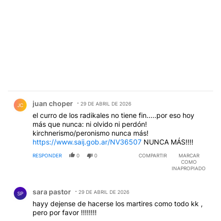
Comentario de juan choper.
juan choper
29 DE ABRIL DE 2026
JC
el curro de los radikales no tiene fin.....por eso hoy
más que nunca: ni olvido ni perdón!
kirchnerismo/peronismo nunca más!
https://www.saij.gob.ar/NV36507
NUNCA MÁS!!!!
RESPONDER
0
0
COMPARTIR
MARCAR
COMO
INAPROPIADO
Comentario de sara pastor.
sara pastor
29 DE ABRIL DE 2026
SP
hayy dejense de hacerse los martires como todo kk ,
pero por favor !!!!!!!!