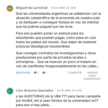
Comentario de Miguel de Larminat.
Miguel de Larminat
29 DE ABRIL DE 2026
MD
Que las universidades argentinas se solidaricen con la
situación catastrófica de la economía de nuestro país
y se dediquen a conseguir fondos en vez de intentar
que los pobres paguen por los ricos.
Para eso pueden poner un arancel para los
estudiantes que puedan pagar, como pasa en casi
todos los países del mundo. Que dejen de sostener
posturas ideológicas insostenibles.
Que consigan contratos de investigaciones y otras
prestaciones por parte de privados locales o
extranjeros… Que se muevan un poco el trasero en
vez de manifestar irresponsablemente en las calles…
RESPONDER
7
1
COMPARTIR
MARCAR
COMO
INAPROPIADO
Comentario de Lino Antonio Saavedra.
Lino Antonio Saavedra
29 DE ABRIL DE 2026
LA
y las AUDITORIAS de la UBA ??? para hacer campaña
por Kicillof, ahi si usan fondos de la universidad no??
para eso si hay plata...