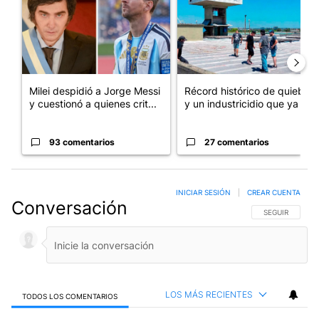
Milei despidió a Jorge Messi
Récord histórico de quiebras
y cuestionó a quienes crit...
y un industricidio que ya ...
93 comentarios
27 comentarios
INICIAR SESIÓN
|
CREAR CUENTA
Conversación
SIGA ESTA CO
SEGUIR
LOS MÁS RECIENTES
TODOS LOS COMENTARIOS
Todos los comentarios