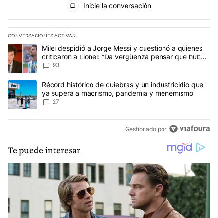
Inicie la conversación
CONVERSACIONES ACTIVAS
Este listado muestra los artículos con más comentarios en los últim
Un artículo de tendencia con el título "Milei despidió a Jorge Mes
Milei despidió a Jorge Messi y cuestionó a quienes
criticaron a Lionel: “Da vergüenza pensar que hubo
anti-Messi”
93
Un artículo de tendencia con el título "Récord histórico de quie
Récord histórico de quiebras y un industricidio que
ya supera a macrismo, pandemia y menemismo
27
Gestionado por