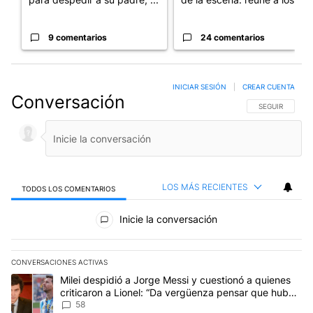
9 comentarios
24 comentarios
INICIAR SESIÓN
|
CREAR CUENTA
Conversación
SIGA ESTA CO
SEGUIR
LOS MÁS RECIENTES
TODOS LOS COMENTARIOS
Todos los comentarios
Inicie la conversación
CONVERSACIONES ACTIVAS
Este listado muestra los artículos con más comentarios en los últim
Un artículo de tendencia con el título "Milei despidió a Jorge Mes
Milei despidió a Jorge Messi y cuestionó a quienes
criticaron a Lionel: “Da vergüenza pensar que hubo
anti-Messi”
58