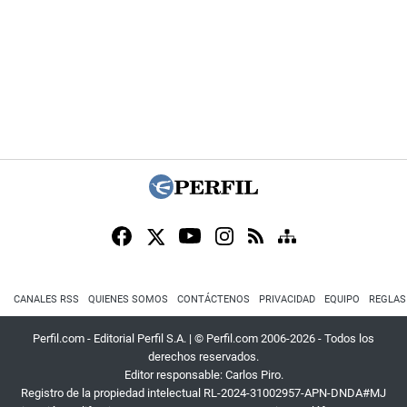
CANALES RSS
QUIENES SOMOS
CONTÁCTENOS
PRIVACIDAD
EQUIPO
REGLAS
Perfil.com - Editorial Perfil S.A.
| © Perfil.com 2006-2026 - Todos los
derechos reservados.
Editor responsable: Carlos Piro.
Registro de la propiedad intelectual RL-2024-31002957-APN-DNDA#MJ