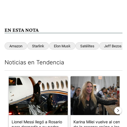
EN ESTA NOTA
Amazon
Starlink
Elon Musk
Satélites
Jeff Bezos
Noticias en Tendencia
Este listado muestra los artículos con más comentarios en los últim
Un artículo de tendencia con el título "Lionel Messi llegó a Ros
Un artículo de tendencia con e
Lionel Messi llegó a Rosario
Karina Milei vuelve al centro
para despedir a su padre, ...
de la escena: reúne a los...