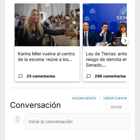
Un artículo de tendencia con el título "Karina Milei vuelve a
Un artículo de tendencia con
Karina Milei vuelve al centro
Ley de Tierras: ante el
de la escena: reúne a los...
riesgo de derrota en el
Senado,...
25 comentarios
296 comentarios
INICIAR SESIÓN
|
CREAR CUENTA
Conversación
SIGA ESTA CONVE
SEGUIR