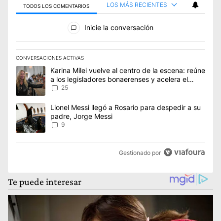
LOS MÁS RECIENTES
TODOS LOS COMENTARIOS
Todos los comentarios
Inicie la conversación
CONVERSACIONES ACTIVAS
Este listado muestra los artículos con más comentarios en los úl
Un artículo de tendencia con el título "Karina Milei vuelve al 
Karina Milei vuelve al centro de la escena: reúne
a los legisladores bonaerenses y acelera el
armado para 2027
25
Un artículo de tendencia con el título "Lionel Messi llegó a Ros
Lionel Messi llegó a Rosario para despedir a su
padre, Jorge Messi
9
Gestionado por