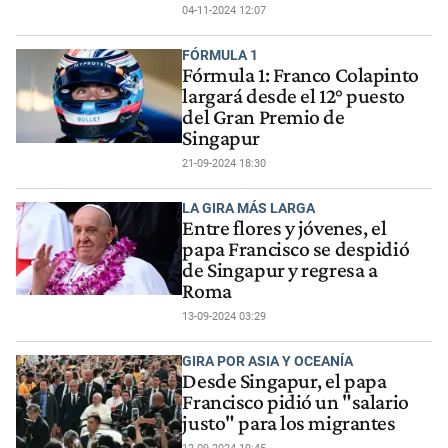
04-11-2024 12:07
FÓRMULA 1
Fórmula 1: Franco Colapinto
largará desde el 12° puesto
del Gran Premio de
Singapur
21-09-2024 18:30
LA GIRA MÁS LARGA
Entre flores y jóvenes, el
papa Francisco se despidió
de Singapur y regresa a
Roma
13-09-2024 03:29
GIRA POR ASIA Y OCEANÍA
Desde Singapur, el papa
Francisco pidió un "salario
justo" para los migrantes