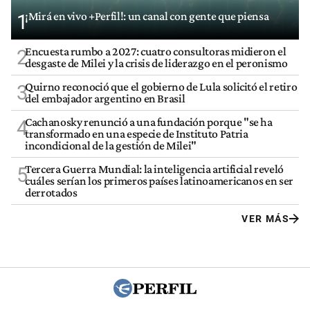
¡Mirá en vivo +Perfil!: un canal con gente que piensa
1
Encuesta rumbo a 2027: cuatro consultoras midieron el
2
desgaste de Milei y la crisis de liderazgo en el peronismo
Quirno reconoció que el gobierno de Lula solicitó el retiro
3
del embajador argentino en Brasil
Cachanosky renunció a una fundación porque "se ha
4
transformado en una especie de Instituto Patria
incondicional de la gestión de Milei"
Tercera Guerra Mundial: la inteligencia artificial reveló
5
cuáles serían los primeros países latinoamericanos en ser
derrotados
VER MÁS