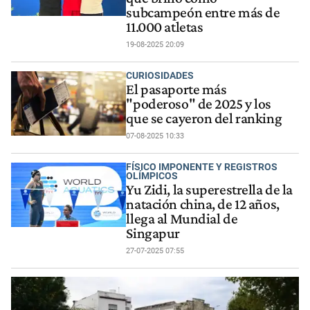
subcampeón entre más de
11.000 atletas
19-08-2025 20:09
CURIOSIDADES
El pasaporte más
"poderoso" de 2025 y los
que se cayeron del ranking
07-08-2025 10:33
FÍSICO IMPONENTE Y REGISTROS
OLÍMPICOS
Yu Zidi, la superestrella de la
natación china, de 12 años,
llega al Mundial de
Singapur
27-07-2025 07:55