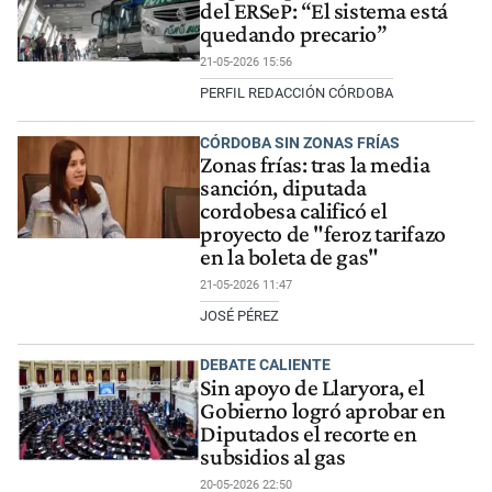
del ERSeP: “El sistema está
quedando precario”
21-05-2026 15:56
PERFIL REDACCIÓN CÓRDOBA
CÓRDOBA SIN ZONAS FRÍAS
Zonas frías: tras la media
sanción, diputada
cordobesa calificó el
proyecto de "feroz tarifazo
en la boleta de gas"
21-05-2026 11:47
JOSÉ PÉREZ
DEBATE CALIENTE
Sin apoyo de Llaryora, el
Gobierno logró aprobar en
Diputados el recorte en
subsidios al gas
20-05-2026 22:50