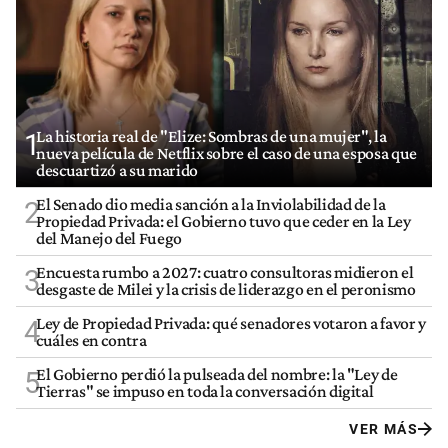
La historia real de "Elize: Sombras de una mujer", la
1
nueva película de Netflix sobre el caso de una esposa que
descuartizó a su marido
El Senado dio media sanción a la Inviolabilidad de la
2
Propiedad Privada: el Gobierno tuvo que ceder en la Ley
del Manejo del Fuego
Encuesta rumbo a 2027: cuatro consultoras midieron el
3
desgaste de Milei y la crisis de liderazgo en el peronismo
Ley de Propiedad Privada: qué senadores votaron a favor y
4
cuáles en contra
El Gobierno perdió la pulseada del nombre: la "Ley de
5
Tierras" se impuso en toda la conversación digital
VER MÁS