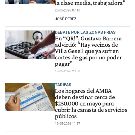
la clase media, trabajadora"
20-05-2026 07:10
JOSÉ PÉREZ
DEBATE POR LAS ZONAS FRÍAS
En “QR!”, Gustavo Barrera
advirtió: “Hay vecinos de
Villa Gesell que ya sufren
cortes de gas por no poder
pagar”
19-05-2026 23:58
TARIFAS
Los hogares del AMBA
deben destinar cerca de
$250.000 en mayo para
cubrir la canasta de servicios
públicos
19-05-2026 11:57