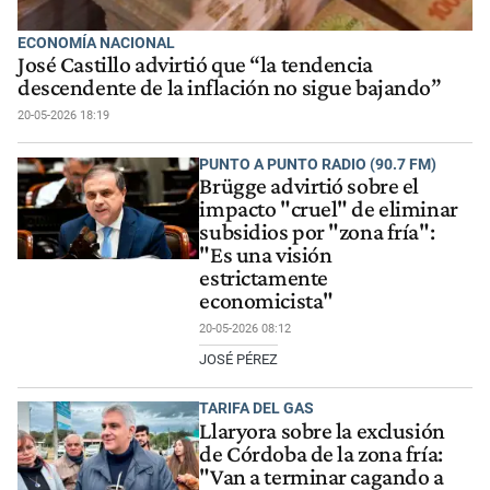
ECONOMÍA NACIONAL
José Castillo advirtió que “la tendencia
descendente de la inflación no sigue bajando”
20-05-2026 18:19
PUNTO A PUNTO RADIO (90.7 FM)
Brügge advirtió sobre el
impacto "cruel" de eliminar
subsidios por "zona fría":
"Es una visión
estrictamente
economicista"
20-05-2026 08:12
JOSÉ PÉREZ
TARIFA DEL GAS
Llaryora sobre la exclusión
de Córdoba de la zona fría:
"Van a terminar cagando a