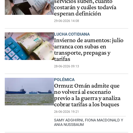
servicios suben, cuánto
costarán y cuáles todavía
esperan definición
29-06-2026 14:08
LUCHA COTIDIANA
Invierno de aumentos: julio
arranca con subas en
transporte, prepagas y
tarifas
28-06-2026 09:13
POLÉMICA
Ormuz: Omán admite que
no volverá al escenario
previo a la guerra y analiza
cobrar tarifas a los buques
26-06-2026 19:21
SAMY ADGHIRNI, FIONA MACDONALD Y
ANIA NUSSBAUM