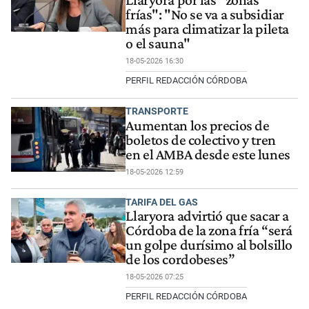
frías": "No se va a subsidiar
más para climatizar la pileta
o el sauna"
18-05-2026 16:30
PERFIL REDACCIÓN CÓRDOBA
TRANSPORTE
Aumentan los precios de
boletos de colectivo y tren
en el AMBA desde este lunes
18-05-2026 12:59
TARIFA DEL GAS
Llaryora advirtió que sacar a
Córdoba de la zona fría “será
un golpe durísimo al bolsillo
de los cordobeses”
18-05-2026 07:25
PERFIL REDACCIÓN CÓRDOBA