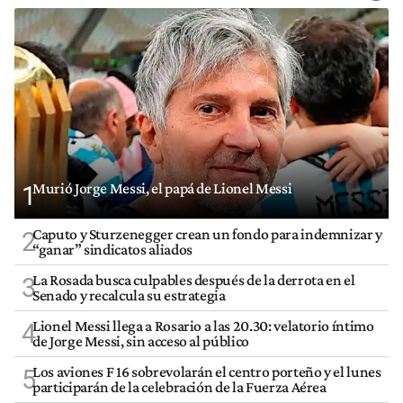
Murió Jorge Messi, el papá de Lionel Messi
1
Caputo y Sturzenegger crean un fondo para indemnizar y
2
“ganar” sindicatos aliados
La Rosada busca culpables después de la derrota en el
3
Senado y recalcula su estrategia
Lionel Messi llega a Rosario a las 20.30: velatorio íntimo
4
de Jorge Messi, sin acceso al público
Los aviones F 16 sobrevolarán el centro porteño y el lunes
5
participarán de la celebración de la Fuerza Aérea