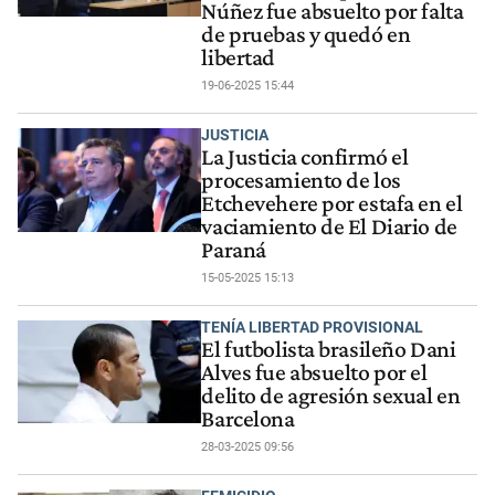
Núñez fue absuelto por falta
de pruebas y quedó en
libertad
19-06-2025 15:44
JUSTICIA
La Justicia confirmó el
procesamiento de los
Etchevehere por estafa en el
vaciamiento de El Diario de
Paraná
15-05-2025 15:13
TENÍA LIBERTAD PROVISIONAL
El futbolista brasileño Dani
Alves fue absuelto por el
delito de agresión sexual en
Barcelona
28-03-2025 09:56