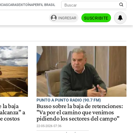
ICIAS
CARAS
EXITOÍNA
PERFIL BRASIL
INGRESAR
SUSCRIBITE
PUNTO A PUNTO RADIO (90.7 FM)
 la baja
Busso sobre la baja de retenciones:
alcanza” a
"Va por el camino que venimos
e costos
pidiendo los sectores del campo"
22-05-2026 07:36