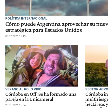
POLÍTICA INTERNACIONAL
Cómo puede Argentina aprovechar su nuev
estratégica para Estados Unidos
03-07-2026 15:13
VERANO AL ROJO VIVO
SECTOR AGRO
Córdoba en Off: Se ha formado una
Córdoba im
pareja en la Unicameral
multiriesg
hectáreas y
28-01-2026 15:04