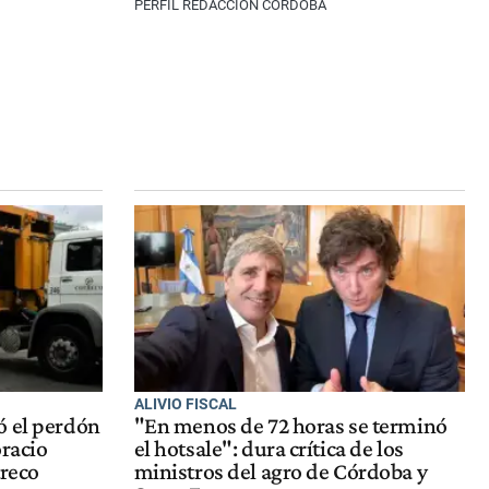
PERFIL REDACCIÓN CÓRDOBA
ALIVIO FISCAL
ó el perdón
"En menos de 72 horas se terminó
oracio
el hotsale": dura crítica de los
treco
ministros del agro de Córdoba y