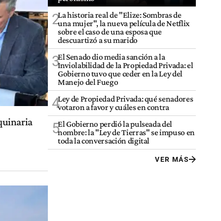
La historia real de "Elize: Sombras de
2
una mujer", la nueva película de Netflix
sobre el caso de una esposa que
descuartizó a su marido
El Senado dio media sanción a la
3
Inviolabilidad de la Propiedad Privada: el
Gobierno tuvo que ceder en la Ley del
Manejo del Fuego
Ley de Propiedad Privada: qué senadores
4
votaron a favor y cuáles en contra
quinaria
El Gobierno perdió la pulseada del
5
nombre: la "Ley de Tierras" se impuso en
toda la conversación digital
VER MÁS