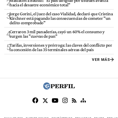
Maslatón a Bausili: "El país dirigido por ustedes avanza
2
hacia el desastre económico total"
Jorge Gorini, el juez del caso Vialidad, declaró que Cristina
3
Kirchner está pagando las consecuencias de cometer "un
delito comprobado"
Cerraron 3 mil panaderías, cayó un 60% el consumo y
4
surgen las "cuevas de pan"
Tarifas, inversiones y prórroga: las claves del conflicto por
5
la concesión de las 35 terminales aéreas del país
VER MÁS