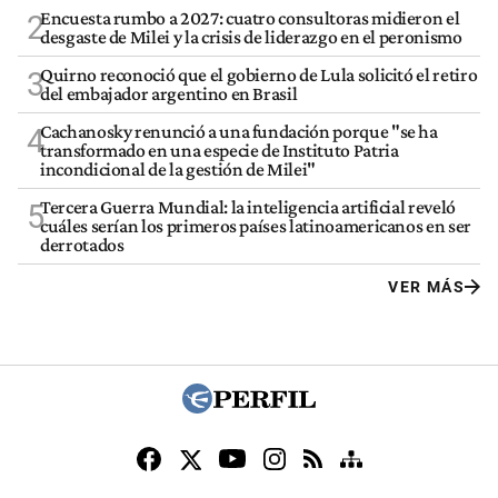
Encuesta rumbo a 2027: cuatro consultoras midieron el
2
desgaste de Milei y la crisis de liderazgo en el peronismo
Quirno reconoció que el gobierno de Lula solicitó el retiro
3
del embajador argentino en Brasil
Cachanosky renunció a una fundación porque "se ha
4
transformado en una especie de Instituto Patria
incondicional de la gestión de Milei"
Tercera Guerra Mundial: la inteligencia artificial reveló
5
cuáles serían los primeros países latinoamericanos en ser
derrotados
VER MÁS