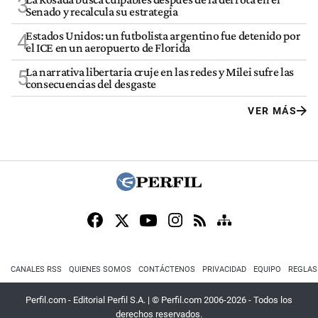
3
Senado y recalcula su estrategia
Estados Unidos: un futbolista argentino fue detenido por
4
el ICE en un aeropuerto de Florida
La narrativa libertaria cruje en las redes y Milei sufre las
5
consecuencias del desgaste
VER MÁS
CANALES RSS
QUIENES SOMOS
CONTÁCTENOS
PRIVACIDAD
EQUIPO
REGLAS
Perfil.com - Editorial Perfil S.A.
| © Perfil.com 2006-2026 - Todos los
derechos reservados.