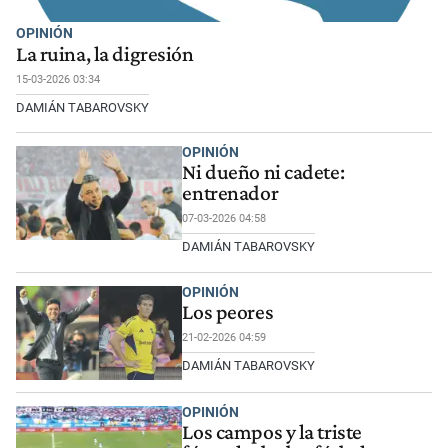
OPINIÓN
La ruina, la digresión
15-03-2026 03:34
DAMIÁN TABAROVSKY
OPINIÓN
Ni dueño ni cadete:
entrenador
07-03-2026 04:58
DAMIÁN TABAROVSKY
OPINIÓN
Los peores
21-02-2026 04:59
DAMIÁN TABAROVSKY
OPINIÓN
Los campos y la triste