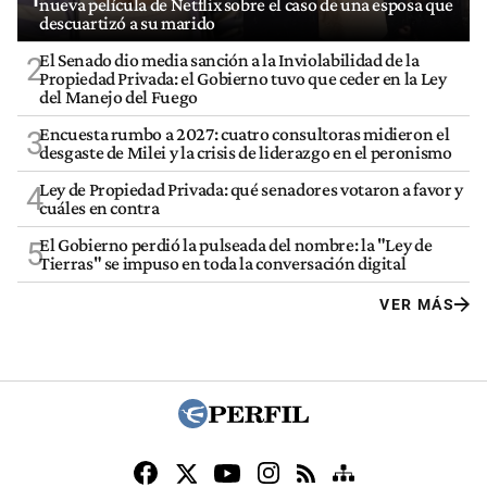
nueva película de Netflix sobre el caso de una esposa que
descuartizó a su marido
El Senado dio media sanción a la Inviolabilidad de la
2
Propiedad Privada: el Gobierno tuvo que ceder en la Ley
del Manejo del Fuego
Encuesta rumbo a 2027: cuatro consultoras midieron el
3
desgaste de Milei y la crisis de liderazgo en el peronismo
Ley de Propiedad Privada: qué senadores votaron a favor y
4
cuáles en contra
El Gobierno perdió la pulseada del nombre: la "Ley de
5
Tierras" se impuso en toda la conversación digital
VER MÁS