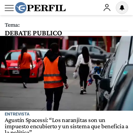
Tema:
DEBATE PUBLICO
ENTREVISTA
Agustín Spacessi: “Los naranjitas son un
impuesto encubierto y un sistema que beneficia a
la política”