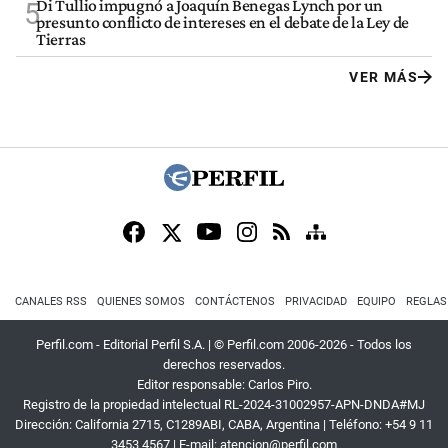
Di Tullio impugnó a Joaquín Benegas Lynch por un
5
presunto conflicto de intereses en el debate de la Ley de
Tierras
VER MÁS
CANALES RSS
QUIENES SOMOS
CONTÁCTENOS
PRIVACIDAD
EQUIPO
REGLAS
Perfil.com - Editorial Perfil S.A.
| © Perfil.com 2006-2026 - Todos los
derechos reservados.
Editor responsable: Carlos Piro.
Registro de la propiedad intelectual RL-2024-31002957-APN-DNDA#MJ
Dirección:
California 2715
,
C1289ABI
,
CABA, Argentina
| Teléfono:
+54 9 11
3453 4567
| E-mail:
atencion@perfil.com