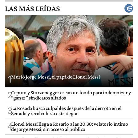
LAS MÁS LEÍDAS
Murió Jorge Messi, el papá de Lionel Messi
1
Caputo y Sturzenegger crean un fondo para indemnizar y
2
“ganar” sindicatos aliados
La Rosada busca culpables después de la derrota en el
3
Senado y recalcula su estrategia
Lionel Messi llega a Rosario a las 20.30: velatorio íntimo
4
de Jorge Messi, sin acceso al público