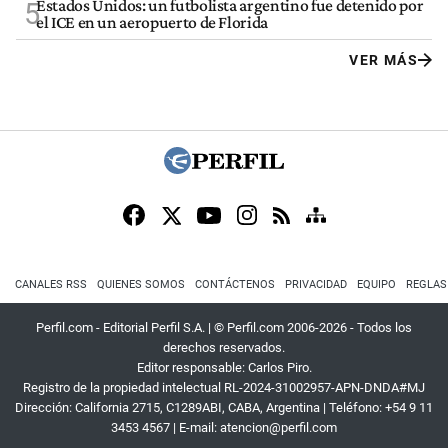
Estados Unidos: un futbolista argentino fue detenido por
5
el ICE en un aeropuerto de Florida
VER MÁS
CANALES RSS
QUIENES SOMOS
CONTÁCTENOS
PRIVACIDAD
EQUIPO
REGLAS
Perfil.com - Editorial Perfil S.A.
| © Perfil.com 2006-2026 - Todos los
derechos reservados.
Editor responsable: Carlos Piro.
Registro de la propiedad intelectual RL-2024-31002957-APN-DNDA#MJ
Dirección:
California 2715
,
C1289ABI
,
CABA, Argentina
| Teléfono:
+54 9 11
3453 4567
| E-mail:
atencion@perfil.com