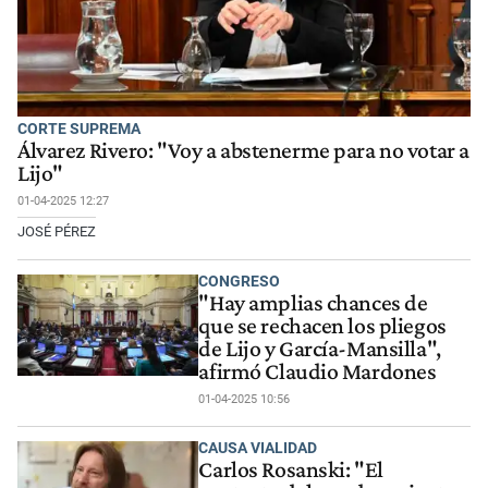
CORTE SUPREMA
Álvarez Rivero: "Voy a abstenerme para no votar a
Lijo"
01-04-2025 12:27
JOSÉ PÉREZ
CONGRESO
"Hay amplias chances de
que se rechacen los pliegos
de Lijo y García-Mansilla",
afirmó Claudio Mardones
01-04-2025 10:56
CAUSA VIALIDAD
Carlos Rosanski: "El