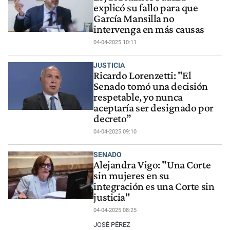
explicó su fallo para que
García Mansilla no
intervenga en más causas
04-04-2025 10:11
JUSTICIA
Ricardo Lorenzetti: "El
Senado tomó una decisión
respetable, yo nunca
aceptaría ser designado por
decreto”
04-04-2025 09:10
SENADO
Alejandra Vigo: "Una Corte
sin mujeres en su
integración es una Corte sin
justicia"
04-04-2025 08:25
JOSÉ PÉREZ