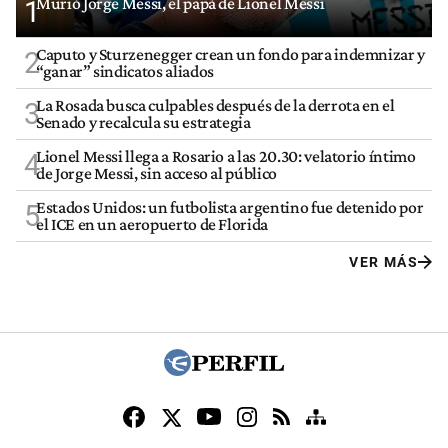
Murió Jorge Messi, el papá de Lionel Messi
1
Caputo y Sturzenegger crean un fondo para indemnizar y
2
“ganar” sindicatos aliados
La Rosada busca culpables después de la derrota en el
3
Senado y recalcula su estrategia
Lionel Messi llega a Rosario a las 20.30: velatorio íntimo
4
de Jorge Messi, sin acceso al público
Estados Unidos: un futbolista argentino fue detenido por
5
el ICE en un aeropuerto de Florida
VER MÁS