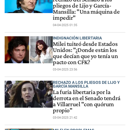
pliegos de Lijo y García-
Mansilla: "Una máquina de
impedir"
04-04-2025 01:35
INDIGNACIÓN LIBERTARIA
Milei tuiteó desde Estados
Unidos: "¿Donde están los
que decían que yo tenía un
pacto con CFK?
03-04-2025 23:56
RECHAZO A LOS PLIEGOS DE LIJO Y
GARCÍA MANSILLA
La furia libertaria por la
derrota en el Senado tendrá
a Villarruel "con quórum
propio"
03-04-2025 21:42