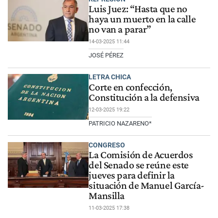
Luis Juez: “Hasta que no
haya un muerto en la calle
no van a parar”
14-03-2025 11:44
JOSÉ PÉREZ
LETRA CHICA
Corte en confección,
Constitución a la defensiva
12-03-2025 19:22
PATRICIO NAZARENO*
CONGRESO
La Comisión de Acuerdos
del Senado se reúne este
jueves para definir la
situación de Manuel García-
Mansilla
11-03-2025 17:38