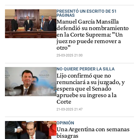
PRESENTÓ UN ESCRITO DE 51
PÁGINAS
Manuel García Mansilla
defendió su nombramiento
en la Corte Suprema: "Un
juez no puede remover a
otro"
25-03-2025 21:00
NO QUIERE PERDER LA SILLA
Lijo confirmó que no
renunciará a su juzgado, y
espera que el Senado
apruebe su ingreso a la
Corte
21-03-2025 21:47
OPINIÓN
Una Argentina con semanas
bisagras