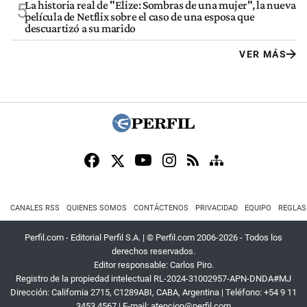
La historia real de "Elize: Sombras de una mujer", la nueva
5
película de Netflix sobre el caso de una esposa que
descuartizó a su marido
VER MÁS
CANALES RSS
QUIENES SOMOS
CONTÁCTENOS
PRIVACIDAD
EQUIPO
REGLAS
Perfil.com - Editorial Perfil S.A.
| © Perfil.com 2006-2026 - Todos los
derechos reservados.
Editor responsable: Carlos Piro.
Registro de la propiedad intelectual RL-2024-31002957-APN-DNDA#MJ
Dirección:
California 2715
,
C1289ABI
,
CABA, Argentina
| Teléfono:
+54 9 11
3453 4567
| E-mail:
atencion@perfil.com