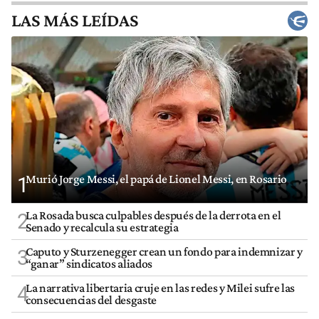
LAS MÁS LEÍDAS
Murió Jorge Messi, el papá de Lionel Messi, en Rosario
1
La Rosada busca culpables después de la derrota en el
2
Senado y recalcula su estrategia
Caputo y Sturzenegger crean un fondo para indemnizar y
3
“ganar” sindicatos aliados
La narrativa libertaria cruje en las redes y Milei sufre las
4
consecuencias del desgaste