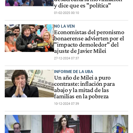
y dice que es "política"
01-02-2025 00:10
NO LA VEN
Economistas del peronismo
bonaerense advierten por el
"impacto demoledor" del
ajuste de Javier Milei
27-12-2024 07:37
INFORME DE LA UBA
Un año de Milei a puro
contraste: inflación para
abajo y la mitad de las
familias en la pobreza
10-12-2024 07:39