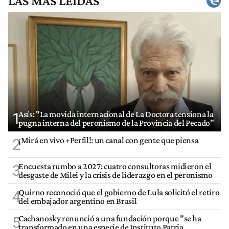
LAS MÁS LEÍDAS
Asís: "La movida internacional de La Doctora tensiona la
1
pugna interna del peronismo de la Provincia del Pecado"
¡Mirá en vivo +Perfil!: un canal con gente que piensa
2
Encuesta rumbo a 2027: cuatro consultoras midieron el
3
desgaste de Milei y la crisis de liderazgo en el peronismo
Quirno reconoció que el gobierno de Lula solicitó el retiro
4
del embajador argentino en Brasil
Cachanosky renunció a una fundación porque "se ha
5
transformado en una especie de Instituto Patria